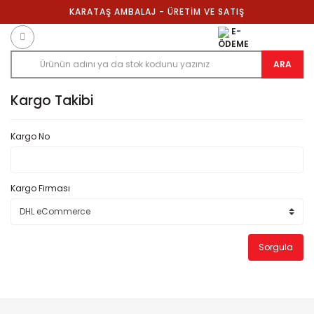
KARATAŞ AMBALAJ - ÜRETİM VE SATIŞ
E-
ÖDEME
ARA
Kargo Takibi
Kargo No
Kargo Firması
Sorgula