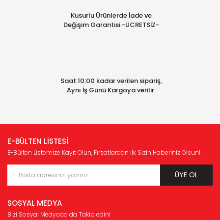
Kusurlu Ürünlerde İade ve
Değişim Garantisi -ÜCRETSİZ-
Saat:10:00 kadar verilen sipariş,
Aynı İş Günü Kargoya verilir.
E-BÜLTEN LİSTESİ
E-Bülten Listemize Kayıt Olun, Fırsatlardan İlk Sizin Haberiniz Olsun!
ÜYE OL
SOSYAL MEDYA
Bizi Sosyal Medyada da Takip edin!