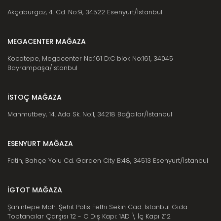
Akçaburgaz, 4. Cd. No:9, 34522 Esenyurt/İstanbul
MEGACENTER MAĞAZA
Kocatepe, Megacenter No:161 D:C blok No:161, 34045
Bayrampaşa/İstanbul
İSTOÇ MAĞAZA
Mahmutbey, 14. Ada Sk. No:1, 34218 Bağcılar/İstanbul
ESENYURT MAĞAZA
Fatih, Bahçe Yolu Cd. Garden City B:48, 34513 Esenyurt/İstanbul
İGTOT MAĞAZA
Şahintepe Mah. Şehit Polis Fethi Sekin Cad. İstanbul Gıda
Toptancılar Çarşısı 12 - C Dış Kapı: 1AD \ İç Kapı Z12