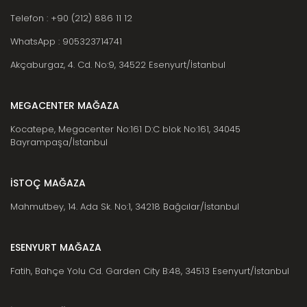
Telefon : +90 (212) 886 11 12
WhatsApp : 905323714741
Akçaburgaz, 4. Cd. No:9, 34522 Esenyurt/İstanbul
MEGACENTER MAĞAZA
Kocatepe, Megacenter No:161 D:C blok No:161, 34045
Bayrampaşa/İstanbul
İSTOÇ MAĞAZA
Mahmutbey, 14. Ada Sk. No:1, 34218 Bağcılar/İstanbul
ESENYURT MAĞAZA
Fatih, Bahçe Yolu Cd. Garden City B:48, 34513 Esenyurt/İstanbul