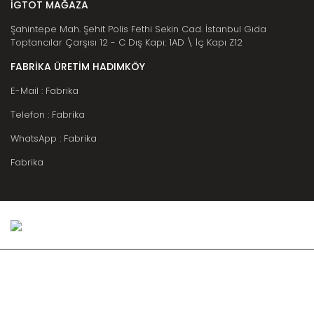
İGTOT MAĞAZA
Şahintepe Mah. Şehit Polis Fethi Sekin Cad. İstanbul Gıda
Toptancılar Çarşısı 12 - C Dış Kapı: 1AD \ İç Kapı Z12
FABRİKA ÜRETİM HADIMKÖY
E-Mail : Fabrika
Telefon : Fabrika
WhatsApp : Fabrika
Fabrika
Copyright © 2020 | karatasambalaj.com - Kredi kartı bilgileriniz
256bit SSL sertifikası ile korunmaktadır.