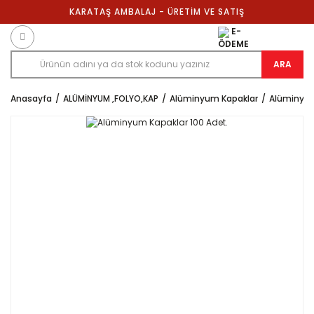
KARATAŞ AMBALAJ - ÜRETİM VE SATIŞ
E-
ÖDEME
ARA
Anasayfa
ALÜMİNYUM ,FOLYO,KAP
Alüminyum Kapaklar
Alüminyum