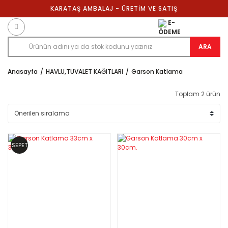
KARATAŞ AMBALAJ - ÜRETİM VE SATIŞ
E-
ÖDEME
ARA
Anasayfa
HAVLU,TUVALET KAĞITLARI
Garson Katlama
Toplam 2 ürün
SEPET