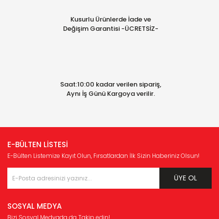
Kusurlu Ürünlerde İade ve
Değişim Garantisi -ÜCRETSİZ-
Saat:10:00 kadar verilen sipariş,
Aynı İş Günü Kargoya verilir.
E-BÜLTEN LİSTESİ
E-Bülten Listemize Kayıt Olun, Fırsatlardan İlk Sizin Haberiniz Olsun!
ÜYE OL
SOSYAL MEDYA
Bizi Sosyal Medyada da Takip edin!