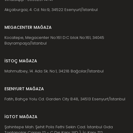
Akçaburgaz, 4. Cd. No:9, 34522 Esenyurt/İstanbul
MEGACENTER MAĞAZA
Kocatepe, Megacenter No:161 D:C blok No:161, 34045
Bayrampaşa/İstanbul
İSTOÇ MAĞAZA
Mahmutbey, 14. Ada Sk. No:1, 34218 Bağcılar/İstanbul
ESENYURT MAĞAZA
Fatih, Bahçe Yolu Cd. Garden City B:48, 34513 Esenyurt/İstanbul
İGTOT MAĞAZA
Şahintepe Mah. Şehit Polis Fethi Sekin Cad. İstanbul Gıda
Toptancılar Çarşısı 12 - C Dış Kapı: 1AD \ İç Kapı Z12