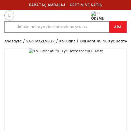
KARATAŞ AMBALAJ - ÜRETİM VE SATIŞ
E-
ÖDEME
ARA
Anasayfa
SARF MAZEMELER
Koli Bant
Koli Bant 45 *100 yr. Hotmen