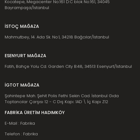
Kocatepe, Megacenter No:161 D:C blok No:161, 34045
Bayrampaşa/İstanbul
İSTOÇ MAĞAZA
Mahmutbey, 14. Ada Sk. No:1, 34218 Bağcılar/İstanbul
ESENYURT MAĞAZA
Fatih, Bahçe Yolu Cd. Garden City B:48, 34513 Esenyurt/İstanbul
İGTOT MAĞAZA
Şahintepe Mah. Şehit Polis Fethi Sekin Cad. İstanbul Gıda
Toptancılar Çarşısı 12 - C Dış Kapı: 1AD \ İç Kapı Z12
FABRİKA ÜRETİM HADIMKÖY
E-Mail : Fabrika
Telefon : Fabrika