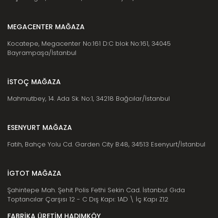
MEGACENTER MAĞAZA
Kocatepe, Megacenter No:161 D:C blok No:161, 34045
Bayrampaşa/İstanbul
İSTOÇ MAĞAZA
Mahmutbey, 14. Ada Sk. No:1, 34218 Bağcılar/İstanbul
ESENYURT MAĞAZA
Fatih, Bahçe Yolu Cd. Garden City B:48, 34513 Esenyurt/İstanbul
İGTOT MAĞAZA
Şahintepe Mah. Şehit Polis Fethi Sekin Cad. İstanbul Gıda
Toptancılar Çarşısı 12 - C Dış Kapı: 1AD \ İç Kapı Z12
FABRİKA ÜRETİM HADIMKÖY