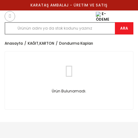
KARATAŞ AMBALAJ - ÜRETİM VE SATIŞ
E-
ÖDEME
ARA
Anasayfa
KAĞIT,KARTON
Dondurma Kapları
Ürün Bulunamadı.