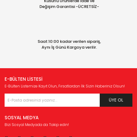
Kusurlu Ürünlerde İade ve
Değişim Garantisi -ÜCRETSİZ-
Saat:10:00 kadar verilen sipariş,
Aynı İş Günü Kargoya verilir.
E-BÜLTEN LİSTESİ
E-Bülten Listemize Kayıt Olun, Fırsatlardan İlk Sizin Haberiniz Olsun!
ÜYE OL
SOSYAL MEDYA
Bizi Sosyal Medyada da Takip edin!