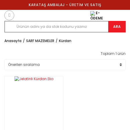
KARATAŞ AMBALAJ - ÜRETİM VE SATIŞ
E-
ÖDEME
ARA
Anasayfa
SARF MAZEMELER
Kürdan
Toplam 1 ürün