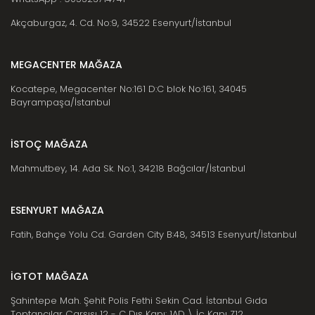
Akçaburgaz, 4. Cd. No:9, 34522 Esenyurt/İstanbul
MEGACENTER MAĞAZA
Kocatepe, Megacenter No:161 D:C blok No:161, 34045
Bayrampaşa/İstanbul
İSTOÇ MAĞAZA
Mahmutbey, 14. Ada Sk. No:1, 34218 Bağcılar/İstanbul
ESENYURT MAĞAZA
Fatih, Bahçe Yolu Cd. Garden City B:48, 34513 Esenyurt/İstanbul
İGTOT MAĞAZA
Şahintepe Mah. Şehit Polis Fethi Sekin Cad. İstanbul Gıda
Toptancılar Çarşısı 12 - C Dış Kapı: 1AD \ İç Kapı Z12