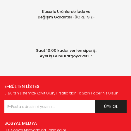
Kusurlu Ürünlerde İade ve
Değişim Garantisi -ÜCRETSİZ-
Saat:10:00 kadar verilen sipariş,
Aynı İş Günü Kargoya verilir.
E-BÜLTEN LİSTESİ
E-Bülten Listemize Kayıt Olun, Fırsatlardan İlk Sizin Haberiniz Olsun!
ÜYE OL
SOSYAL MEDYA
Bizi Sosyal Medyada da Takip edin!