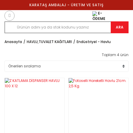
KARATAŞ AMBALAJ - ÜRETİM VE SATIŞ
E-
ÖDEME
ARA
Anasayfa
HAVLU,TUVALET KAĞITLARI
Endüstriyel - Havlu
Toplam 4 ürün