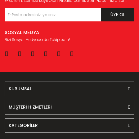
E-Bülten Listemize Kayıt Olun, Fırsatlardan İlk Sizin Haberiniz Olsun!
ÜYE OL
SOSYAL MEDYA
Bizi Sosyal Medyada da Takip edin!
KURUMSAL
MÜŞTERİ HİZMETLERİ
KATEGORİLER