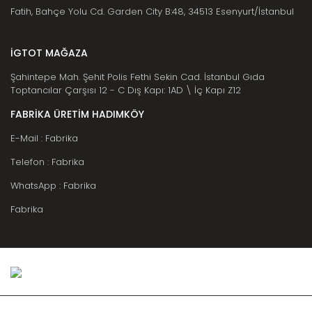
Fatih, Bahçe Yolu Cd. Garden City B:48, 34513 Esenyurt/İstanbul
İGTOT MAĞAZA
Şahintepe Mah. Şehit Polis Fethi Sekin Cad. İstanbul Gıda
Toptancılar Çarşısı 12 - C Dış Kapı: 1AD \ İç Kapı Z12
FABRİKA ÜRETİM HADIMKÖY
E-Mail : Fabrika
Telefon : Fabrika
WhatsApp : Fabrika
Fabrika