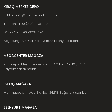
KIRAÇ MERKEZ DEPO
E-Mail : info@karatasambalaj.com
Telefon : +90 (212) 886 11 12
WhatsApp : 905323714741
Akçaburgaz, 4. Cd. No:9, 34522 Esenyurt/İstanbul
MEGACENTER MAĞAZA
Kocatepe, Megacenter No:161 D:C blok No:161, 34045
Bayrampaşa/İstanbul
İSTOÇ MAĞAZA
Mahmutbey, 14. Ada Sk. No:1, 34218 Bağcılar/İstanbul
ESENYURT MAĞAZA