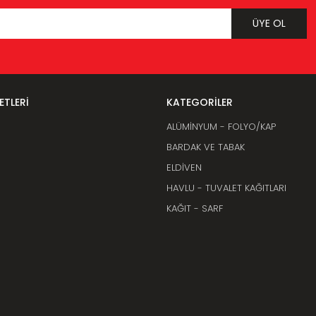
ÜYE OL
Gönder
ETLERİ
KATEGORİLER
ALÜMİNYUM - FOLYO/KAP
BARDAK VE TABAK
ELDİVEN
HAVLU - TUVALET KAĞITLARI
KAĞIT - SARF