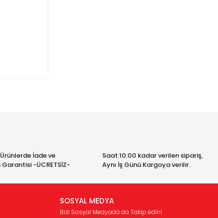
ımıza
 Ürünlerde İade ve
Saat:10:00 kadar verilen sipariş,
 Garantisi -ÜCRETSİZ-
Aynı İş Günü Kargoya verilir.
SOSYAL MEDYA
Bizi Sosyal Medyada da Takip edin!