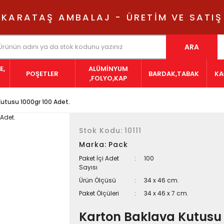
KARATAŞ AMBALAJ - ÜRETİM VE SATIŞ
ARA
E,
ALÜMİNYUM
POŞETLER
BARDAK,TABAK
KA
,FOLYO,KAP
Kutusu 1000gr 100 Adet.
Stok Kodu:
10111
Marka:
Pack
Paket İçi Adet
100
Sayısı
Ürün Ölçüsü
34 x 46 cm.
Paket Ölçüleri
34 x 46 x 7 cm.
Karton Baklava Kutusu