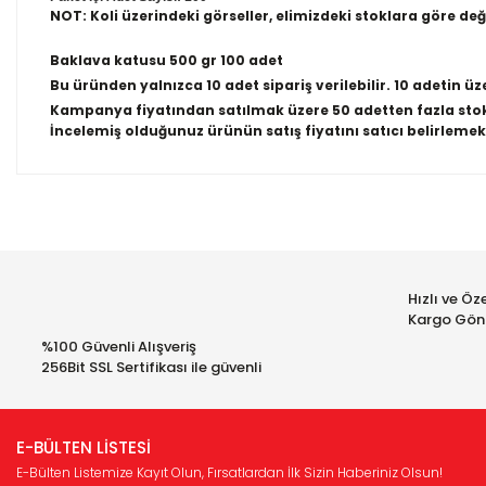
NOT: Koli üzerindeki görseller, elimizdeki stoklara göre de
Baklava katusu 500 gr 100 adet
Bu üründen yalnızca 10 adet sipariş verilebilir. 10 adetin üz
Kampanya fiyatından satılmak üzere 50 adetten fazla sto
İncelemiş olduğunuz ürünün satış fiyatını satıcı belirlemek
Bu ürünün fiyat bilgisi, resim, ürün açıklamalarında ve diğer 
iletebilirsiniz.
Bu ür
Görüş ve önerileriniz için teşekkür ederiz.
Hızlı ve Öze
Ürün resmi kalitesiz, bozuk veya görüntülenemiyor.
Kargo Gön
Ürün açıklamasında eksik bilgiler bulunuyor.
%100 Güvenli Alışveriş
256Bit SSL Sertifikası ile güvenli
Ürün bilgilerinde hatalar bulunuyor.
Ürün fiyatı diğer sitelerden daha pahalı.
Bu ürüne benzer farklı alternatifler olmalı.
E-BÜLTEN LİSTESİ
E-Bülten Listemize Kayıt Olun, Fırsatlardan İlk Sizin Haberiniz Olsun!