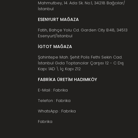
Mahmutbey, 14. Ada Sk. No:1, 34218 Bağcılar/
İstanbul
ESENYURT MAĞAZA
Fatih, Bahçe Yolu Cd. Garden City B:48, 34513
Esenyurt/İstanbul
İGTOT MAĞAZA
Şahintepe Mah. Şehit Polis Fethi Sekin Cad.
İstanbul Gıda Toptancılar Çarşısı 12 - C Dış
Kapı: 1AD \ İç Kapı Z12
FABRİKA ÜRETİM HADIMKÖY
E-Mail : Fabrika
Telefon : Fabrika
WhatsApp : Fabrika
Fabrika