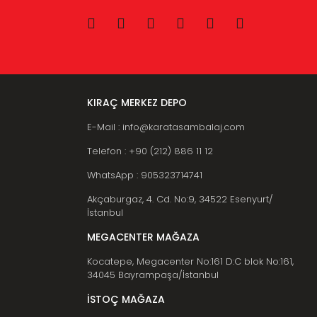
KIRAÇ MERKEZ DEPO
E-Mail : info@karatasambalaj.com
Telefon : +90 (212) 886 11 12
WhatsApp : 905323714741
Akçaburgaz, 4. Cd. No:9, 34522 Esenyurt/
İstanbul
MEGACENTER MAĞAZA
Kocatepe, Megacenter No:161 D:C blok No:161,
34045 Bayrampaşa/İstanbul
İSTOÇ MAĞAZA