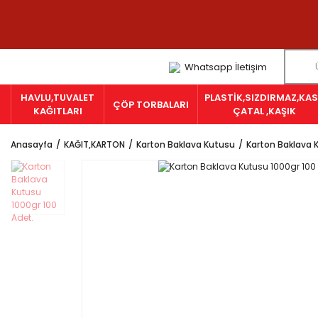
Whatsapp İletişim
HAVLU,TUVALET
PLASTİK,SIZDIRMAZ,KAS
ÇÖP TORBALARI
KAĞITLARI
ÇATAL ,KAŞIK
Anasayfa
KAĞIT,KARTON
Karton Baklava Kutusu
Karton Baklava 