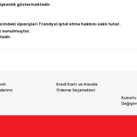
ğişkenlik göstermektedir.
erindeki siparişleri Trendyol iptal etme hakkını saklı tutar.
k sunulmuştur.
tedir.
konularda yetersiz gördüğünüz noktaları öneri formunu kullanarak taraf
üne ilk yorumu siz yapın!
nli
Kredi Kartı ve Havale
Yorum Yaz
derimi
Ödeme Seçenekleri
Kusurlu
Değişim