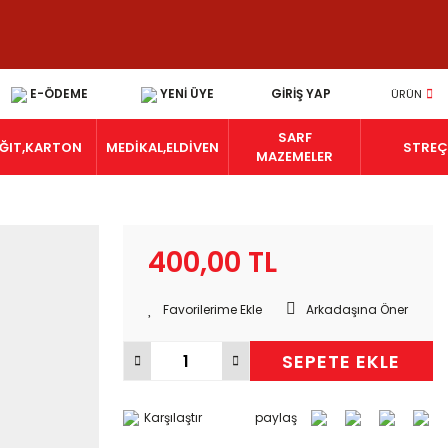
E-ÖDEME
YENİ ÜYE
GİRİŞ YAP
ÜRÜN
SARF
ĞIT,KARTON
MEDİKAL,ELDİVEN
STRE
MAZEMELER
400,00 TL
Arkadaşına Öner
SEPETE EKLE
Karşılaştır
paylaş