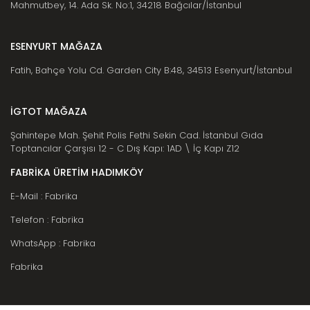
Mahmutbey, 14. Ada Sk. No:1, 34218 Bağcılar/İstanbul
ESENYURT MAĞAZA
Fatih, Bahçe Yolu Cd. Garden City B:48, 34513 Esenyurt/İstanbul
İGTOT MAĞAZA
Şahintepe Mah. Şehit Polis Fethi Sekin Cad. İstanbul Gıda
Toptancılar Çarşısı 12 - C Dış Kapı: 1AD \ İç Kapı Z12
FABRİKA ÜRETİM HADIMKÖY
E-Mail : Fabrika
Telefon : Fabrika
WhatsApp : Fabrika
Fabrika