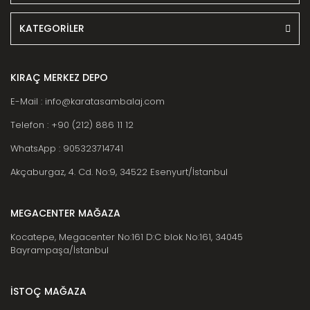
KATEGORİLER
KIRAÇ MERKEZ DEPO
E-Mail : info@karatasambalaj.com
Telefon : +90 (212) 886 11 12
WhatsApp : 905323714741
Akçaburgaz, 4. Cd. No:9, 34522 Esenyurt/İstanbul
MEGACENTER MAĞAZA
Kocatepe, Megacenter No:161 D:C blok No:161, 34045
Bayrampaşa/İstanbul
İSTOÇ MAĞAZA