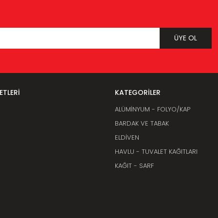
ÜYE OL
Gönder
ETLERİ
KATEGORİLER
ALÜMİNYUM - FOLYO/KAP
BARDAK VE TABAK
ELDİVEN
HAVLU - TUVALET KAĞITLARI
KAĞIT - SARF