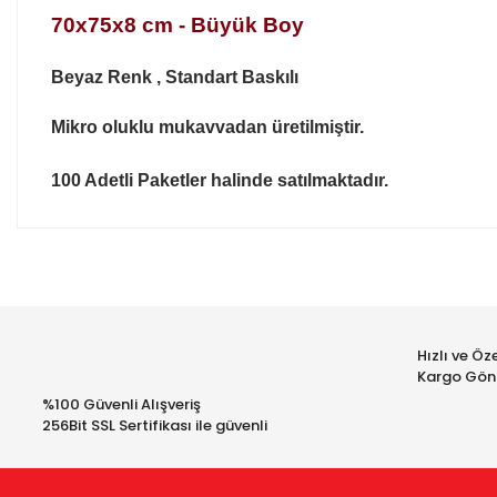
70x75x8 cm - Büyük Boy
Beyaz Renk , Standart Baskılı
Mikro oluklu mukavvadan üretilmiştir.
100 Adetli Paketler halinde satılmaktadır.
Bu ürünün fiyat bilgisi, resim, ürün açıklamalarında ve diğer 
iletebilirsiniz.
Bu ür
Görüş ve önerileriniz için teşekkür ederiz.
Hızlı ve Öze
Ürün resmi kalitesiz, bozuk veya görüntülenemiyor.
Kargo Gön
Ürün açıklamasında eksik bilgiler bulunuyor.
%100 Güvenli Alışveriş
256Bit SSL Sertifikası ile güvenli
Ürün bilgilerinde hatalar bulunuyor.
Ürün fiyatı diğer sitelerden daha pahalı.
Bu ürüne benzer farklı alternatifler olmalı.