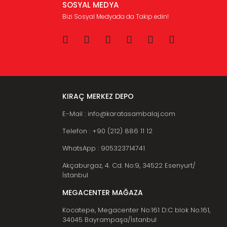
SOSYAL MEDYA
Bizi Sosyal Medyada da Takip edin!
KIRAÇ MERKEZ DEPO
E-Mail : info@karatasambalaj.com
Telefon : +90 (212) 886 11 12
WhatsApp : 905323714741
Akçaburgaz, 4. Cd. No:9, 34522 Esenyurt/
İstanbul
MEGACENTER MAĞAZA
Kocatepe, Megacenter No:161 D:C blok No:161,
34045 Bayrampaşa/İstanbul