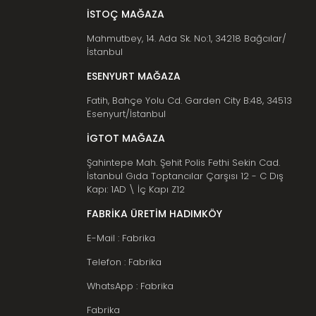
İSTOÇ MAĞAZA
Mahmutbey, 14. Ada Sk. No:1, 34218 Bağcılar/
İstanbul
ESENYURT MAĞAZA
Fatih, Bahçe Yolu Cd. Garden City B:48, 34513
Esenyurt/İstanbul
İGTOT MAĞAZA
Şahintepe Mah. Şehit Polis Fethi Sekin Cad.
İstanbul Gıda Toptancılar Çarşısı 12 - C Dış
Kapı: 1AD \ İç Kapı Z12
FABRİKA ÜRETİM HADIMKÖY
E-Mail : Fabrika
Telefon : Fabrika
WhatsApp : Fabrika
Fabrika