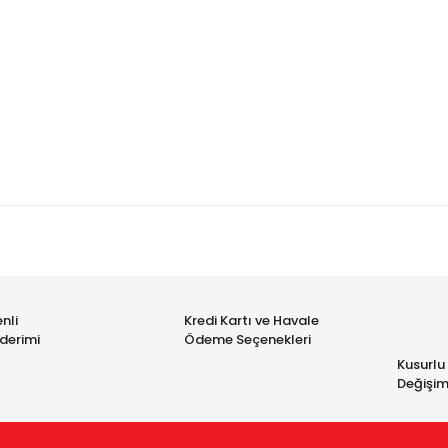
konularda yetersiz gördüğünüz noktaları öneri formunu kullanarak taraf
üne ilk yorumu siz yapın!
nli
Kredi Kartı ve Havale
Yorum Yaz
derimi
Ödeme Seçenekleri
Kusurlu
Değişim