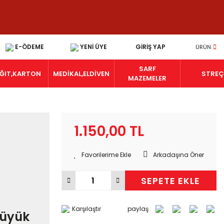
E-ÖDEME
YENİ ÜYE
GİRİŞ YAP
ÜRÜN
SARF
ĞIT,KARTON
MEDİKAL,ELDİVEN
STRE
MAZEMELER
1.150,00 TL
Arkadaşına Öner
SEPETE EKLE
Karşılaştır
paylaş
Büyük