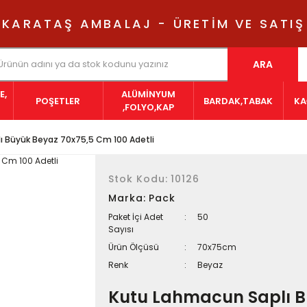
KARATAŞ AMBALAJ - ÜRETİM VE SATIŞ
ARA
E,
ALÜMİNYUM
POŞETLER
BARDAK,TABAK
KA
,FOLYO,KAP
ı Büyük Beyaz 70x75,5 Cm 100 Adetli
Stok Kodu:
10126
Marka:
Pack
Paket İçi Adet
50
Sayısı
Ürün Ölçüsü
70x75cm
Renk
Beyaz
Kutu Lahmacun Saplı 