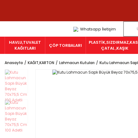
Whatsapp İletişim
HAVLU,TUVALET
PLASTİK,SIZDIRMAZ,KAS
ÇÖP TORBALARI
KAĞITLARI
ÇATAL ,KAŞIK
Anasayfa
KAĞIT,KARTON
Lahmacun Kutuları
Kutu Lahmacun Sapl