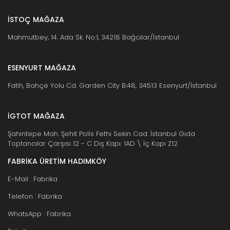
İSTOÇ MAĞAZA
Mahmutbey, 14. Ada Sk. No:1, 34218 Bağcılar/İstanbul
ESENYURT MAĞAZA
Fatih, Bahçe Yolu Cd. Garden City B:48, 34513 Esenyurt/İstanbul
İGTOT MAĞAZA
Şahintepe Mah. Şehit Polis Fethi Sekin Cad. İstanbul Gıda
Toptancılar Çarşısı 12 - C Dış Kapı: 1AD \ İç Kapı Z12
FABRİKA ÜRETİM HADIMKÖY
E-Mail : Fabrika
Telefon : Fabrika
WhatsApp : Fabrika