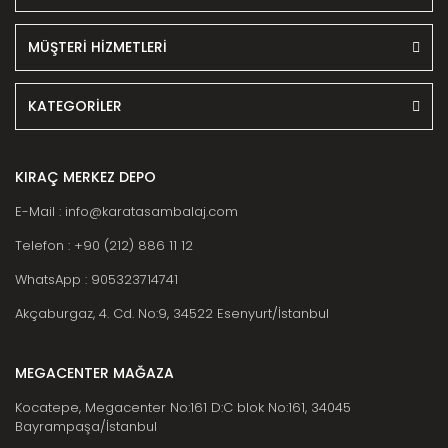
MÜŞTERİ HİZMETLERİ
KATEGORİLER
KIRAÇ MERKEZ DEPO
E-Mail : info@karatasambalaj.com
Telefon : +90 (212) 886 11 12
WhatsApp : 905323714741
Akçaburgaz, 4. Cd. No:9, 34522 Esenyurt/İstanbul
MEGACENTER MAĞAZA
Kocatepe, Megacenter No:161 D:C blok No:161, 34045
Bayrampaşa/İstanbul