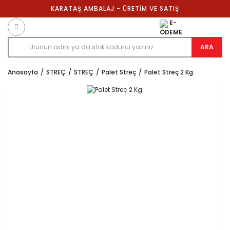
KARATAŞ AMBALAJ - ÜRETİM VE SATIŞ
E-
ÖDEME
ARA
Anasayfa
STREÇ
STREÇ
Palet Streç
Palet Streç 2 Kg.