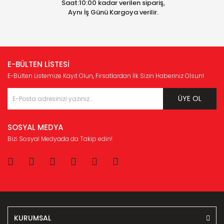
Saat:10:00 kadar verilen sipariş,
Aynı İş Günü Kargoya verilir.
E-BÜLTEN LİSTESİ
E-Bülten Listemize Kayıt Olun, Fırsatlardan İlk Sizin Haberiniz Olsun!
ÜYE OL
SOSYAL MEDYA
Bizi Sosyal Medyada da Takip edin!
KURUMSAL