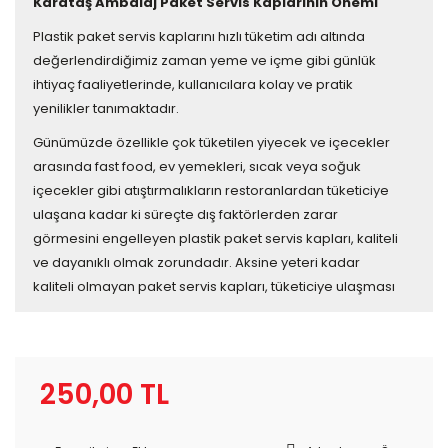
Karataş Ambalaj Paket Servis Kaplarının Önemi
Plastik paket servis kaplarını hızlı tüketim adı altında
değerlendirdiğimiz zaman yeme ve içme gibi günlük
ihtiyaç faaliyetlerinde, kullanıcılara kolay ve pratik
yenilikler tanımaktadır.
Günümüzde özellikle çok tüketilen yiyecek ve içecekler
arasında fast food, ev yemekleri, sıcak veya soğuk
içecekler gibi atıştırmalıkların restoranlardan tüketiciye
ulaşana kadar ki süreçte dış faktörlerden zarar
görmesini engelleyen plastik paket servis kapları, kaliteli
ve dayanıklı olmak zorundadır. Aksine yeteri kadar
kaliteli olmayan paket servis kapları, tüketiciye ulaşması
gereken gıdanın dökülmesine sebep verebilir ve bu
durumun sonucu işletmenin itibarını zedeleyebilir. Bu
yüzden işletmeler paket servis kaplarının seçiminde
oldukça titiz davranmalıdır.
250,00 TL