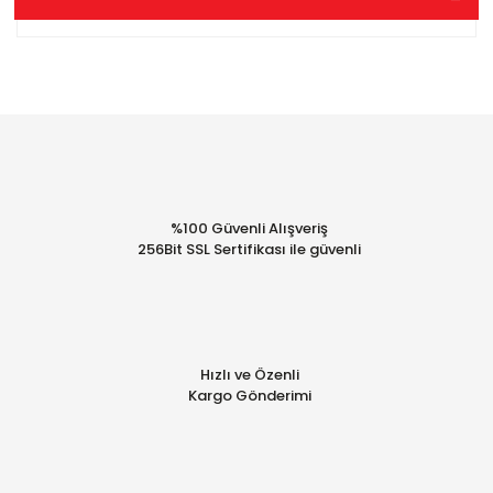
ağı olan Karataş Ambalaj birçok işletmeye sektörüne
özel ihtiyaçları konusunda hizmet vermektedir. Karataş
Ambalaj ürün ve hizmetleri ile ilgili detaylı bilgi almak ve
sipariş oluşturmak için www.karatasambalaj.com
adresinden bizimle iletişime geçebilirsiniz.
%100 Güvenli Alışveriş
256Bit SSL Sertifikası ile güvenli
Hızlı ve Özenli
Kargo Gönderimi