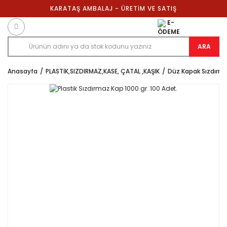
KARATAŞ AMBALAJ - ÜRETİM VE SATIŞ
E-
ÖDEME
ARA
Anasayfa
PLASTİK,SIZDIRMAZ,KASE, ÇATAL ,KAŞIK
Düz Kapak Sızdırm