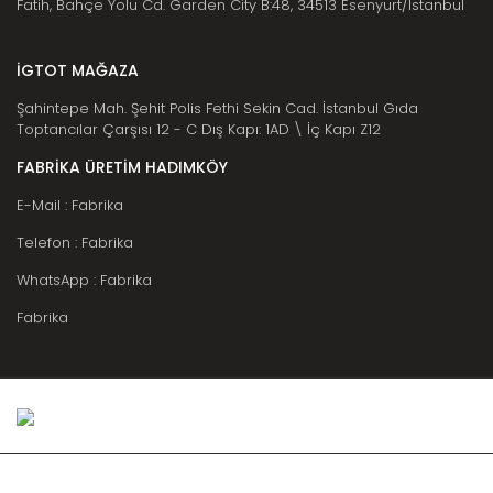
Fatih, Bahçe Yolu Cd. Garden City B:48, 34513 Esenyurt/İstanbul
İGTOT MAĞAZA
Şahintepe Mah. Şehit Polis Fethi Sekin Cad. İstanbul Gıda
Toptancılar Çarşısı 12 - C Dış Kapı: 1AD \ İç Kapı Z12
FABRİKA ÜRETİM HADIMKÖY
E-Mail : Fabrika
Telefon : Fabrika
WhatsApp : Fabrika
Fabrika
Copyright © 2020 | karatasambalaj.com - Kredi kartı bilgileriniz