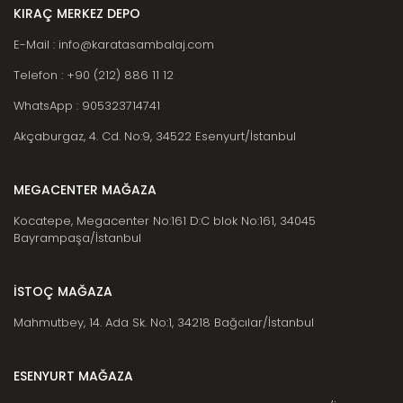
KIRAÇ MERKEZ DEPO
E-Mail : info@karatasambalaj.com
Telefon : +90 (212) 886 11 12
WhatsApp : 905323714741
Akçaburgaz, 4. Cd. No:9, 34522 Esenyurt/İstanbul
MEGACENTER MAĞAZA
Kocatepe, Megacenter No:161 D:C blok No:161, 34045
Bayrampaşa/İstanbul
İSTOÇ MAĞAZA
Mahmutbey, 14. Ada Sk. No:1, 34218 Bağcılar/İstanbul
ESENYURT MAĞAZA