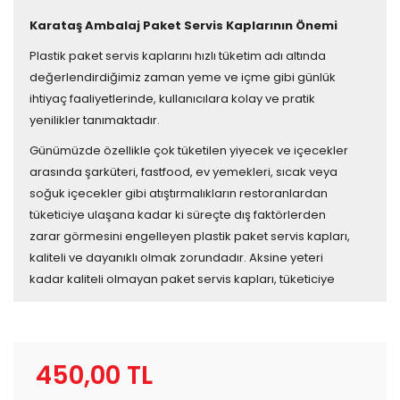
Karataş Ambalaj Paket Servis Kaplarının Önemi
Plastik paket servis kaplarını hızlı tüketim adı altında
değerlendirdiğimiz zaman yeme ve içme gibi günlük
ihtiyaç faaliyetlerinde, kullanıcılara kolay ve pratik
yenilikler tanımaktadır.
Günümüzde özellikle çok tüketilen yiyecek ve içecekler
arasında şarküteri, fastfood, ev yemekleri, sıcak veya
soğuk içecekler gibi atıştırmalıkların restoranlardan
tüketiciye ulaşana kadar ki süreçte dış faktörlerden
zarar görmesini engelleyen plastik paket servis kapları,
kaliteli ve dayanıklı olmak zorundadır. Aksine yeteri
kadar kaliteli olmayan paket servis kapları, tüketiciye
ulaşması gereken gıdanın dökülmesine sebep verebilir
ve bu durumun sonucu işletmenin itibarını zedeleyebilir.
Bu yüzden işletmeler paket servis kaplarının seçiminde
oldukça titiz davranmalıdır.
450,00 TL