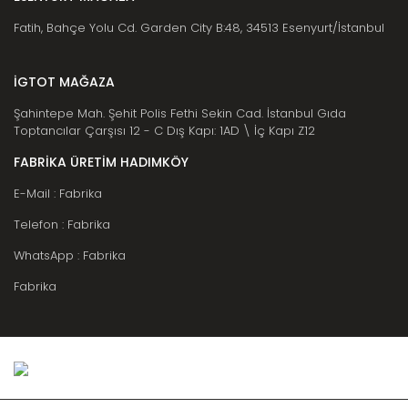
Fatih, Bahçe Yolu Cd. Garden City B:48, 34513 Esenyurt/İstanbul
İGTOT MAĞAZA
Şahintepe Mah. Şehit Polis Fethi Sekin Cad. İstanbul Gıda
Toptancılar Çarşısı 12 - C Dış Kapı: 1AD \ İç Kapı Z12
FABRİKA ÜRETİM HADIMKÖY
E-Mail : Fabrika
Telefon : Fabrika
WhatsApp : Fabrika
Fabrika