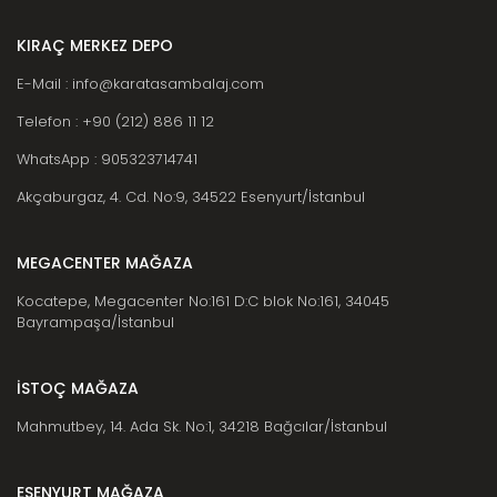
KIRAÇ MERKEZ DEPO
E-Mail : info@karatasambalaj.com
Telefon : +90 (212) 886 11 12
WhatsApp : 905323714741
Akçaburgaz, 4. Cd. No:9, 34522 Esenyurt/İstanbul
MEGACENTER MAĞAZA
Kocatepe, Megacenter No:161 D:C blok No:161, 34045
Bayrampaşa/İstanbul
İSTOÇ MAĞAZA
Mahmutbey, 14. Ada Sk. No:1, 34218 Bağcılar/İstanbul
ESENYURT MAĞAZA